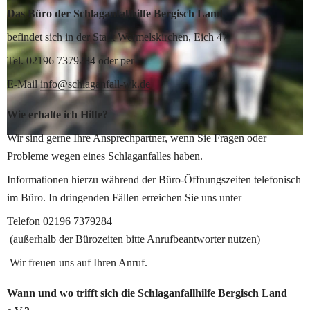
Das Büro der Schlaganfallhilfe Bergisch Land
befindet sich in der Stadt Wermelskirchen, Eich 47 
Tel. 02196 7379284 oder per
E-Mail 
info@schlaganfall-wk.de
Wie erhalte ich Hilfe?
Wir sind gerne Ihre Ansprechpartner, wenn Sie Fragen oder 
Probleme wegen eines Schlaganfalles haben.
Informationen hierzu während der Büro-Öffnungszeiten telefonisch 
im Büro. In dringenden Fällen erreichen Sie uns unter
Telefon 02196 7379284
 (außerhalb der Bürozeiten bitte Anrufbeantworter nutzen)
 Wir freuen uns auf Ihren Anruf.
Wann und wo trifft sich die Schlaganfallhilfe Bergisch Land 