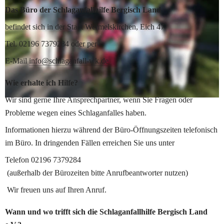
Das Büro der Schlaganfallhilfe Bergisch Land
befindet sich in der Stadt Wermelskirchen, Eich 47 
Tel. 02196 7379284 oder per
E-Mail 
info@schlaganfall-wk.de
Wie erhalte ich Hilfe?
Wir sind gerne Ihre Ansprechpartner, wenn Sie Fragen oder 
Probleme wegen eines Schlaganfalles haben.
Informationen hierzu während der Büro-Öffnungszeiten telefonisch 
im Büro. In dringenden Fällen erreichen Sie uns unter
Telefon 02196 7379284
 (außerhalb der Bürozeiten bitte Anrufbeantworter nutzen)
 Wir freuen uns auf Ihren Anruf.
Wann und wo trifft sich die Schlaganfallhilfe Bergisch Land 